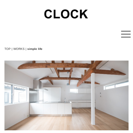
TOP | WORKS
|
simple life